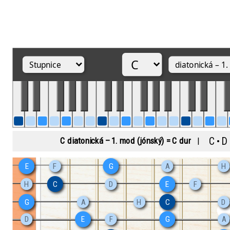
C • D 
C diatonická – 1. mod (jónský) = C dur
|
E
F
G
A
H
H
C
D
E
F
G
A
H
C
D
D
E
F
G
A