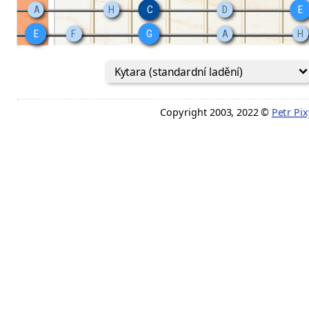
A
H
C
D
E
E
F
G
A
H
Copyright 2003, 2022 ©
Petr Pix