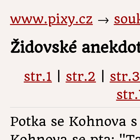
www.pixy.cz
→
sou
Židovské anekdot
str.1
|
str.2
|
str.3
str.
Potka se Kohnova s
Kohnova se pta: "T