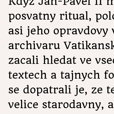
Kdyz Jan-Pavel II m
posvatny ritual, polo
asi jeho opravdovy 
archivaru Vatikans
zacali hledat ve vs
textech a tajnych f
se dopatrali je, ze 
velice starodavny, 