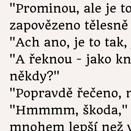
"Prominou, ale je t
zapovězeno tělesně
"Ach ano, je to tak, 
"A řeknou - jako kn
někdy?"
"Popravdě řečeno, n
"Hmmmm, škoda," od
mnohem lepší než v