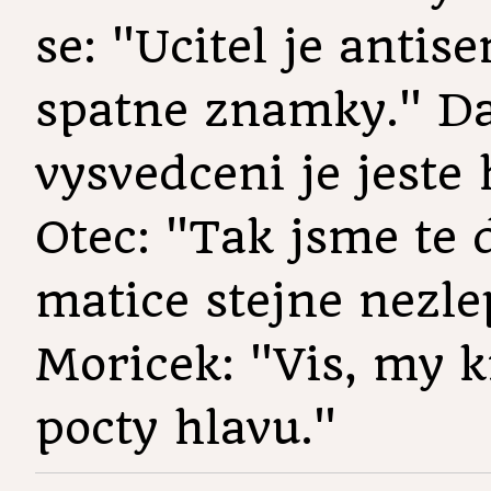
se: "Ucitel je anti
spatne znamky." Daj
vysvedceni je jeste
Otec: "Tak jsme te d
matice stejne nezlep
Moricek: "Vis, my 
pocty hlavu."