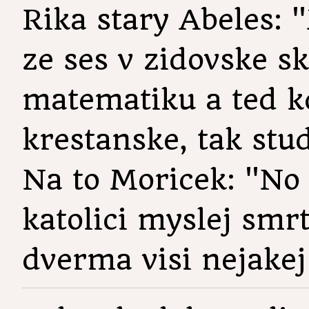
Rika stary Abeles: "
ze ses v zidovske sk
matematiku a ted kd
krestanske, tak stu
Na to Moricek: "No v
katolici myslej sm
dverma visi nejakej