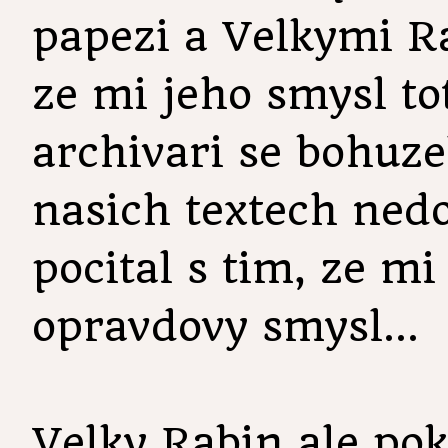
papezi a Velkymi Ra
ze mi jeho smysl to
archivari se bohuze
nasich textech nedo
pocital s tim, ze mi 
opravdovy smysl...
Velky Rabin ale po