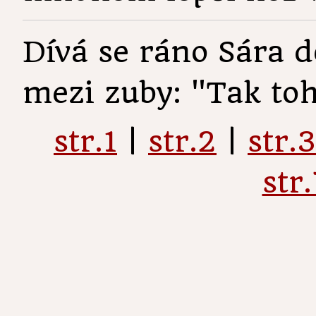
Dívá se ráno Sára d
mezi zuby: "Tak tohl
str.1
|
str.2
|
str.3
str.