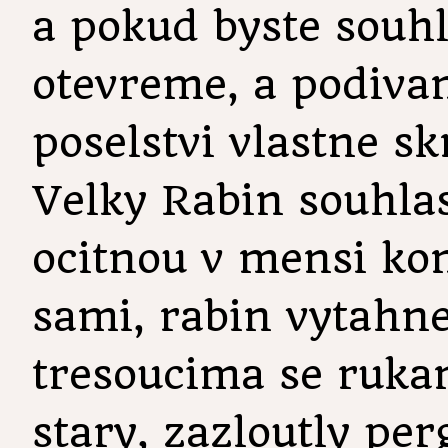
a pokud byste souhl
otevreme, a podivam
poselstvi vlastne skr
Velky Rabin souhlasi
ocitnou v mensi kom
sami, rabin vytahne 
tresoucima se rukam
stary, zazloutly pe