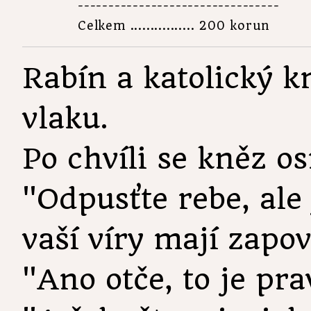
---------------------------------

Celkem ................ 200 korun
Rabín a katolický k
vlaku.
Po chvíli se kněz os
"Odpusťte rebe, ale 
vaší víry mají zapo
"Ano otče, to je pra