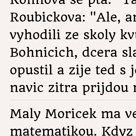
Roubickova: "Ale, a
vyhodili ze skoly kv
Bohnicich, dcera s
opustil a zije ted 
navic zitra prijdou 
Maly Moricek ma ve
matematikou. Kdyz m