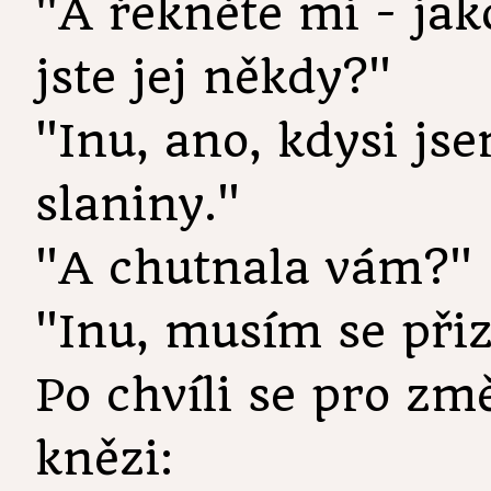
"A řekněte mi - jak
jste jej někdy?"
"Inu, ano, kdysi js
slaniny."
"A chutnala vám?"
"Inu, musím se přiz
Po chvíli se pro zm
knězi: