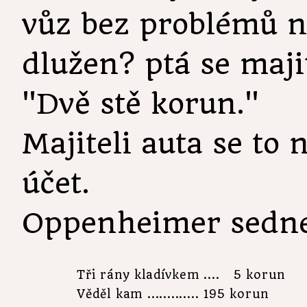
vůz bez problémů n
dlužen? ptá se maji
"Dvě stě korun."
Majiteli auta se to
účet.
Oppenheimer sedne
Tři rány kladívkem ....   5 korun

Věděl kam ............. 195 korun
