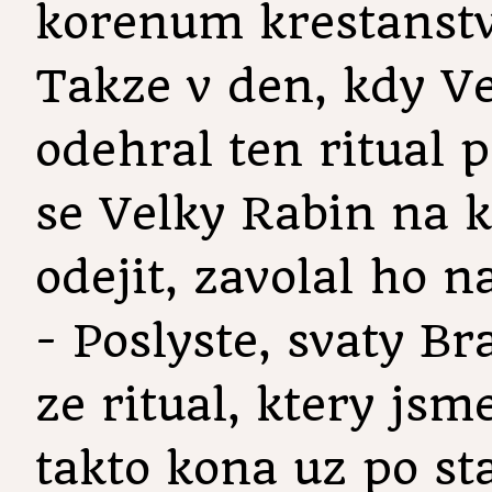
korenum krestanstv
Takze v den, kdy Ve
odehral ten ritual p
se Velky Rabin na k
odejit, zavolal ho n
- Poslyste, svaty B
ze ritual, ktery jsm
takto kona uz po s