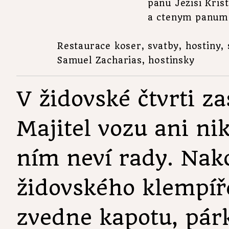
                          panu Jezisi Kris
                          a ctenym pan
Restaurace koser, svatby, hostiny, 
Samuel Zacharias, hostinsky
V židovské čtvrti za
Majitel vozu ani ni
ním neví rady. Nako
židovského klempí
zvedne kapotu, pár